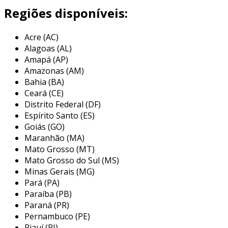
Regiões disponíveis:
os elementos filtrantes de plástico poroso
apresentam características que os tornam
Acre (AC)
ideais para uma variedade de aplicações. dentre
Alagoas (AL)
estas, destacam-se:
Amapá (AP)
Amazonas (AM)
alta resistência química
: o plástico
Bahia (BA)
poroso resiste a diversos produtos
Ceará (CE)
químicos, o que aumenta sua durabilidade.
Distrito Federal (DF)
leveza
: a leveza do material facilita o
Espírito Santo (ES)
manuseio e a instalação dos filtros.
Goiás (GO)
Maranhão (MA)
configurações personalizáveis
: podem
Mato Grosso (MT)
ser fabricados em diferentes formas e
Mato Grosso do Sul (MS)
tamanhos, adaptando-se a necessidades
Minas Gerais (MG)
específicas.
Pará (PA)
Paraíba (PB)
baixa obstrução
: a estrutura porosa
Paraná (PR)
minimiza a obstrução, permitindo maior
Pernambuco (PE)
fluxo de fluidos.
Piauí (PI)