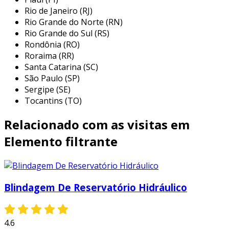
Rio de Janeiro (RJ)
essas características tornam os elementos
Rio Grande do Norte (RN)
filtrantes de plástico poroso ideais para setores
Rio Grande do Sul (RS)
como farmacêutico, químico e alimentício.
Rondônia (RO)
vantagens da filtração com plástico
Roraima (RR)
Santa Catarina (SC)
poroso
São Paulo (SP)
Sergipe (SE)
utilizar um elemento filtrante de plástico
Tocantins (TO)
poroso oferece várias vantagens significativas.
entre elas, podemos destacar:
Relacionado com as visitas em
eficiência de filtração
: o design poroso
Elemento filtrante
assegura que partículas menores sejam
retidas, mantendo a qualidade do fluido.
custo-efetividade
: o baixo custo de
Blindagem De Reservatório Hidráulico
produção e manutenção contribui para a
redução de despesas operacionais.
sustentabilidade
: com a possibilidade de
4.6
utilização de plásticos recicláveis,