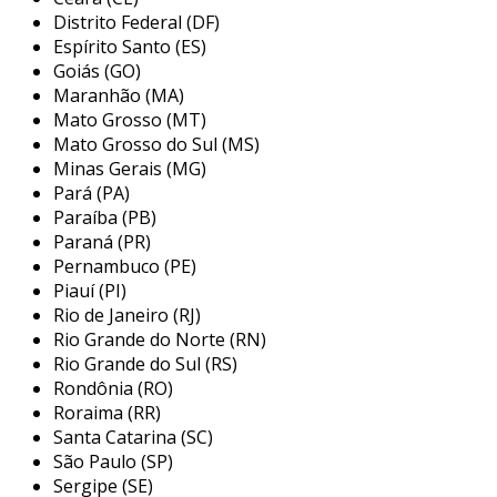
desejado na remoção de impurezas.
Distrito Federal (DF)
Espírito Santo (ES)
principais aplicações do elemento
Goiás (GO)
filtrante
Maranhão (MA)
Mato Grosso (MT)
os elementos filtrantes são utilizados em
Mato Grosso do Sul (MS)
múltiplas indústrias e podem ser aplicados em
Minas Gerais (MG)
diversos processos. suas principais utilizações
Pará (PA)
abrangem desde sedes industriais até sistemas
Paraíba (PB)
de abastecimento de água e automotivos.
Paraná (PR)
algumas das principais aplicações incluem:
Pernambuco (PE)
Piauí (PI)
indústria alimentar:
utilizados para
Rio de Janeiro (RJ)
garantir a pureza de ingredientes e
Rio Grande do Norte (RN)
produtos finais, evitando contaminação.
Rio Grande do Sul (RS)
Rondônia (RO)
tratamento de água:
empregados em
Roraima (RR)
estações de tratamento, para remover
Santa Catarina (SC)
sólidos em suspensão e melhorar a
São Paulo (SP)
qualidade da água potável.
Sergipe (SE)