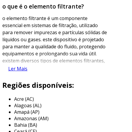
o que é o elemento filtrante?
o elemento filtrante é um componente
essencial em sistemas de filtração, utilizado
para remover impurezas e partículas sólidas de
líquidos ou gases. este dispositivo é projetado
para manter a qualidade do fluido, protegendo
equipamentos e prolongando sua vida útil.
existem diversos tipos de elementos filtrantes,
que variam de acordo com a aplicação, a
Ler Mais
necessidade de retenção de partículas e o
ambiente em que são utilizados.
Regiões disponíveis:
os elementos filtrantes podem ser encontrados
Acre (AC)
em diferentes formatos, tamanhos e materiais,
Alagoas (AL)
como fibra sintética, papel, metal ou cerâmica. a
Amapá (AP)
escolha do material e do design correto
Amazonas (AM)
depende do tipo de fluido a ser filtrado, das
Bahia (BA)
condições operacionais e do grau de eficiência
Ceará (CE)