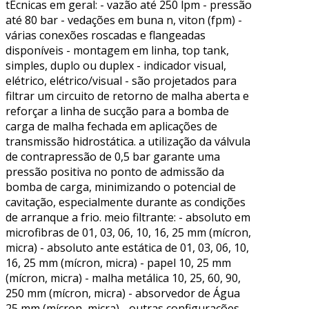
tÉcnicas em geral: - vazão até 250 lpm - pressão
até 80 bar - vedações em buna n, viton (fpm) -
várias conexões roscadas e flangeadas
disponíveis - montagem em linha, top tank,
simples, duplo ou duplex - indicador visual,
elétrico, elétrico/visual - são projetados para
filtrar um circuito de retorno de malha aberta e
reforçar a linha de sucção para a bomba de
carga de malha fechada em aplicações de
transmissão hidrostática. a utilização da válvula
de contrapressão de 0,5 bar garante uma
pressão positiva no ponto de admissão da
bomba de carga, minimizando o potencial de
cavitação, especialmente durante as condições
de arranque a frio. meio filtrante: - absoluto em
microfibras de 01, 03, 06, 10, 16, 25 mm (mícron,
micra) - absoluto ante estática de 01, 03, 06, 10,
16, 25 mm (mícron, micra) - papel 10, 25 mm
(mícron, micra) - malha metálica 10, 25, 60, 90,
250 mm (mícron, micra) - absorvedor de Água
25 mm (mícron, micra) - outras configurações