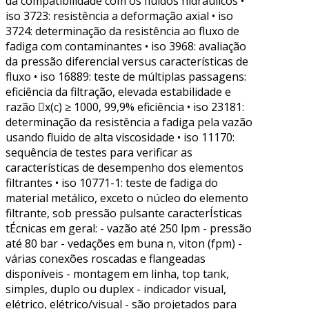
da compatibilidade com os fluidos hidráulicos •
iso 3723: resistência a deformação axial • iso
3724: determinação da resistência ao fluxo de
fadiga com contaminantes • iso 3968: avaliação
da pressão diferencial versus características de
fluxo • iso 16889: teste de múltiplas passagens:
eficiência da filtração, elevada estabilidade e
razão x(c) ≥ 1000, 99,9% eficiência • iso 23181:
determinação da resistência a fadiga pela vazão
usando fluido de alta viscosidade • iso 11170:
sequência de testes para verificar as
características de desempenho dos elementos
filtrantes • iso 10771-1: teste de fadiga do
material metálico, exceto o núcleo do elemento
filtrante, sob pressão pulsante caracterÍsticas
tÉcnicas em geral: - vazão até 250 lpm - pressão
até 80 bar - vedações em buna n, viton (fpm) -
várias conexões roscadas e flangeadas
disponíveis - montagem em linha, top tank,
simples, duplo ou duplex - indicador visual,
elétrico, elétrico/visual - são projetados para