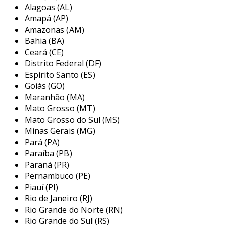
Alagoas (AL)
contrapressão assegura uma pressão positiva
Amapá (AP)
na admissão da bomba, minimizando riscos de
Amazonas (AM)
cavitação.
Bahia (BA)
Ceará (CE)
a br filtri atua como distribuidora autorizada da
Distrito Federal (DF)
mp filtri no brasil desde 2017, trazendo décadas
Espírito Santo (ES)
de experiência em engenharia de filtração. a
Goiás (GO)
empresa se destaca pelo suporte técnico
Maranhão (MA)
oferecido na aplicação dos produtos,
Mato Grosso (MT)
assegurando a confiabilidade dos sistemas
Mato Grosso do Sul (MS)
hidráulicos dos equipamentos. com um estoque
Minas Gerais (MG)
em constante crescimento, a br filtri se
Pará (PA)
compromete a atender as demandas do
Paraíba (PB)
mercado brasileiro, oferecendo condições
Paraná (PR)
comerciais competitivas e prazos de entrega
Pernambuco (PE)
Piauí (PI)
ágeis. a expertise da br filtri visa otimizar o
Rio de Janeiro (RJ)
desempenho dos sistemas de filtração,
Rio Grande do Norte (RN)
garantindo a qualidade e a eficiência das
Rio Grande do Sul (RS)
operações industriais.