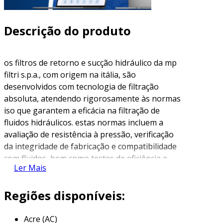
Descrição do produto
os filtros de retorno e sucção hidráulico da mp
filtri s.p.a., com origem na itália, são
desenvolvidos com tecnologia de filtração
absoluta, atendendo rigorosamente às normas
iso que garantem a eficácia na filtração de
fluidos hidráulicos. estas normas incluem a
avaliação de resistência à pressão, verificação
da integridade de fabricação e compatibilidade
com fluidos, bem como testes de eficiência e
Ler Mais
fadiga dos elementos filtrantes. com vazão de
até 250 lpm e pressão de até 80 bar, esses
Regiões disponíveis:
filtros oferecem diversas opções de vedações e
conexões, além de montagens em diferentes
configurações. a utilização de válvulas de
Acre (AC)