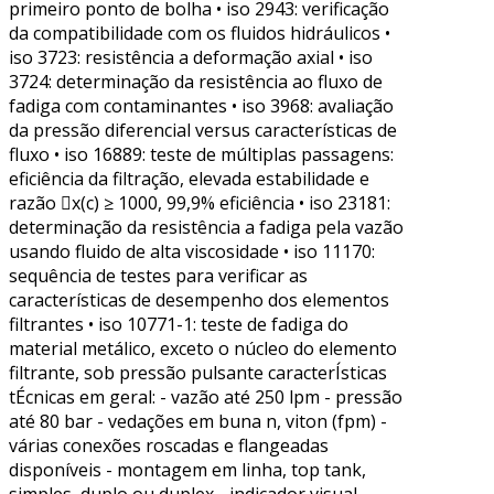
primeiro ponto de bolha • iso 2943: verificação
da compatibilidade com os fluidos hidráulicos •
iso 3723: resistência a deformação axial • iso
3724: determinação da resistência ao fluxo de
fadiga com contaminantes • iso 3968: avaliação
da pressão diferencial versus características de
fluxo • iso 16889: teste de múltiplas passagens:
eficiência da filtração, elevada estabilidade e
razão x(c) ≥ 1000, 99,9% eficiência • iso 23181:
determinação da resistência a fadiga pela vazão
usando fluido de alta viscosidade • iso 11170:
sequência de testes para verificar as
características de desempenho dos elementos
filtrantes • iso 10771-1: teste de fadiga do
material metálico, exceto o núcleo do elemento
filtrante, sob pressão pulsante caracterÍsticas
tÉcnicas em geral: - vazão até 250 lpm - pressão
até 80 bar - vedações em buna n, viton (fpm) -
várias conexões roscadas e flangeadas
disponíveis - montagem em linha, top tank,
simples, duplo ou duplex - indicador visual,