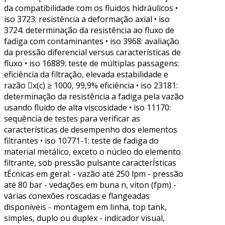
da compatibilidade com os fluidos hidráulicos •
iso 3723: resistência a deformação axial • iso
3724: determinação da resistência ao fluxo de
fadiga com contaminantes • iso 3968: avaliação
da pressão diferencial versus características de
fluxo • iso 16889: teste de múltiplas passagens:
eficiência da filtração, elevada estabilidade e
razão x(c) ≥ 1000, 99,9% eficiência • iso 23181:
determinação da resistência a fadiga pela vazão
usando fluido de alta viscosidade • iso 11170:
sequência de testes para verificar as
características de desempenho dos elementos
filtrantes • iso 10771-1: teste de fadiga do
material metálico, exceto o núcleo do elemento
filtrante, sob pressão pulsante caracterÍsticas
tÉcnicas em geral: - vazão até 250 lpm - pressão
até 80 bar - vedações em buna n, viton (fpm) -
várias conexões roscadas e flangeadas
disponíveis - montagem em linha, top tank,
simples, duplo ou duplex - indicador visual,