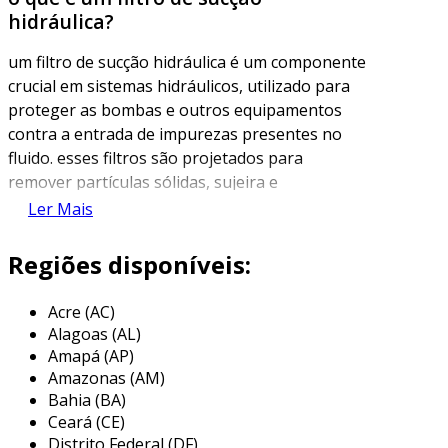
hidráulica?
um filtro de sucção hidráulica é um componente
crucial em sistemas hidráulicos, utilizado para
proteger as bombas e outros equipamentos
contra a entrada de impurezas presentes no
fluido. esses filtros são projetados para
remover partículas sólidas, sujeira e
contaminantes, garantindo a eficiência e a
Ler Mais
longevidade dos sistemas hidráulicos.
Regiões disponíveis:
a instalação de um filtro de sucção é
particularmente importante em aplicações
Acre (AC)
industriais, onde os fluidos podem conter
Alagoas (AL)
partículas prejudiciais que podem causar danos
Amapá (AP)
aos componentes internos. o funcionamento
Amazonas (AM)
adequado do filtro assegura que o fluido
Bahia (BA)
hidráulico permaneça limpo, contribuindo para
Ceará (CE)
um desempenho confiável e uma manutenção
Distrito Federal (DF)