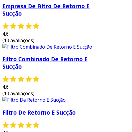
eficiência e a economia em operações
Empresa De Filtro De Retorno E
industriais. entre os benefícios destacam-se:
Sucção
proteção de equipamentos:
reduzem o
risco de danos à bomba e outros
4.6
componentes, prolongando sua vida útil.
(10 avaliações)
redução de custos:
com a proteção
adequada, a manutenção e as trocas de
peças se tornam menos frequentes,
Filtro Combinado De Retorno E
gerando economia a longo prazo.
Sucção
melhoria da performance:
ao garantir
que o fluido esteja limpo, o sistema
4.6
hidráulico opera de forma mais eficiente,
(10 avaliações)
resultando em melhor desempenho.
facilidade de instalação:
muitos
Filtro De Retorno E Sucção
modelos são projetados para fácil
instalação em linha, facilitando a
integração com sistemas existentes.