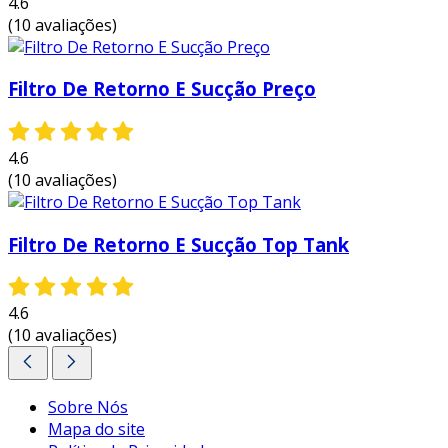
4.6
essas vantagens mostram como a inclusão de
(10 avaliações)
um filtro de sucção pode ser benéfica, tanto em
termos de eficiência operacional quanto em
Filtro De Retorno E Sucção Preço
economia. investir em filtros de sucção
hidráulica é uma decisão inteligente para
qualquer indústria que busca melhorar o
4.6
desempenho de seus sistemas.
(10 avaliações)
entre em contato e solicite um orçamento
personalizado!
Filtro De Retorno E Sucção Top Tank
4.6
(10 avaliações)
Sobre Nós
Mapa do site