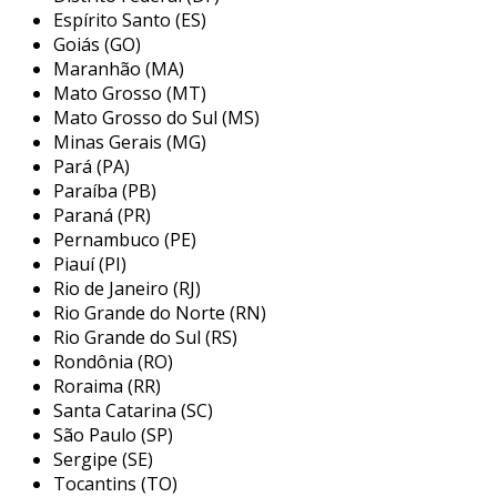
reduzida ao longo do tempo.
Espírito Santo (ES)
Goiás (GO)
principais características dos filtros
Maranhão (MA)
de sucção hidráulica
Mato Grosso (MT)
Mato Grosso do Sul (MS)
os filtros de sucção hidráulica possuem
Minas Gerais (MG)
diversas características que os tornam
Pará (PA)
fundamentais para a proteção de sistemas
Paraíba (PB)
hidráulicos. entre as principais, destacam-se:
Paraná (PR)
Pernambuco (PE)
material de construção:
geralmente, são
Piauí (PI)
feitos de aço inoxidável ou materiais
Rio de Janeiro (RJ)
sintéticos que resistem à corrosão e ao
Rio Grande do Norte (RN)
desgaste.
Rio Grande do Sul (RS)
Rondônia (RO)
tamanhos de malha:
disponíveis em
Roraima (RR)
diversas grades de malha, permitindo a
Santa Catarina (SC)
filtragem conforme as especificações do
São Paulo (SP)
fluido e das necessidades do sistema.
Sergipe (SE)
Tocantins (TO)
manutenção fácil:
muitos modelos são