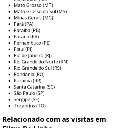
Mato Grosso (MT)
processos fundamentais que garantem a
Mato Grosso do Sul (MS)
qualidade do ar utilizado em aplicações
Minas Gerais (MG)
industriais.
Pará (PA)
principais tipos de filtros de linha
Paraíba (PB)
Paraná (PR)
para ar comprimido
Pernambuco (PE)
Piauí (PI)
existem diferentes tipos de filtros de linha, cada
Rio de Janeiro (RJ)
um projetado para atender a necessidades
Rio Grande do Norte (RN)
específicas de filtragem e pureza do ar
Rio Grande do Sul (RS)
comprimido. a escolha do filtro adequado
Rondônia (RO)
depende de fatores como a aplicação intended,
Roraima (RR)
a qualidade de ar desejada e o tipo de
Santa Catarina (SC)
contaminantes a serem removidos. os
São Paulo (SP)
principais tipos incluem:
Sergipe (SE)
Tocantins (TO)
filtros de partículas:
são usados para
remover sujeira e detritos sólidos do ar,
Relacionado com as visitas em
incluindo poeira e ferrugem.