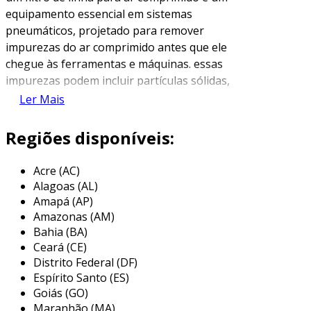
equipamento essencial em sistemas
pneumáticos, projetado para remover
impurezas do ar comprimido antes que ele
chegue às ferramentas e máquinas. essas
impurezas podem incluir partículas sólidas,
água e óleos, que podem prejudicar o
Ler Mais
funcionamento e a durabilidade dos
dispositivos. ao garantir a pureza do ar
Regiões disponíveis:
comprimido, o filtro ajuda a maximizar a
eficiência operacional e a vida útil dos
Acre (AC)
equipamentos.
Alagoas (AL)
Amapá (AP)
os filtros de linha são fabricados em diversos
Amazonas (AM)
modelos e tamanhos, atendendo a diferentes
Bahia (BA)
vazões e pressões de ar. normalmente, eles são
Ceará (CE)
instalados logo após o compressor, formando
Distrito Federal (DF)
uma primeira linha de defesa contra
Espírito Santo (ES)
contaminantes. a desidratação do ar
Goiás (GO)
Maranhão (MA)
comprimido e a filtragem de partículas são