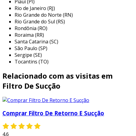
Piauí (PI)
através das vedações do cilindro. já os filtros de
Rio de Janeiro (RJ)
Rio Grande do Norte (RN)
sucção têm a função de proteger a bomba da
Rio Grande do Sul (RS)
contaminação do fluido. estão localizados antes da
Rondônia (RO)
entrada da bomba e caracterizam-se por elementos
Roraima (RR)
abertos com grau de retenção relativamente elevado
Santa Catarina (SC)
devido aos limites da cavitação das bombas.
São Paulo (SP)
Sergipe (SE)
Tocantins (TO)
Relacionado com as visitas em
Filtro De Sucção
Comprar Filtro De Retorno E Sucção
4.6