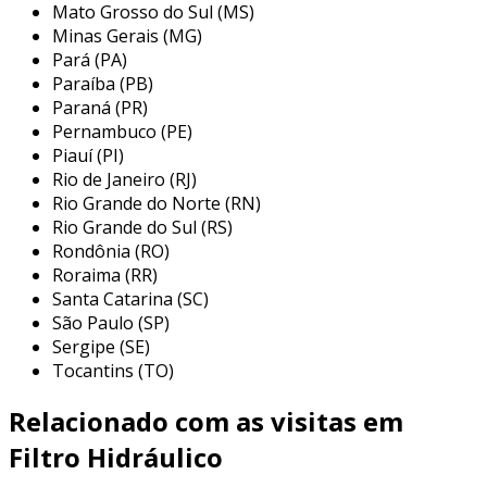
Mato Grosso do Sul (MS)
filtros de retorno são o último componente pelo qual
Minas Gerais (MG)
passa o fluido antes de entrar no reservatório. são
Pará (PA)
instalados entre o componente principal e o
Paraíba (PB)
reservatório e são projetados para capturar
Paraná (PR)
sedimentos oriundos do desgaste dos componentes e
Pernambuco (PE)
partículas que entram no sistema, por exemplo,
Piauí (PI)
através das vedações do cilindro. já os filtros de
Rio de Janeiro (RJ)
Rio Grande do Norte (RN)
sucção têm a função de proteger a bomba da
Rio Grande do Sul (RS)
contaminação do fluido. estão localizados antes da
Rondônia (RO)
entrada da bomba e caracterizam-se por elementos
Roraima (RR)
abertos com grau de retenção relativamente elevado
Santa Catarina (SC)
devido aos limites da cavitação das bombas.
São Paulo (SP)
Sergipe (SE)
Tocantins (TO)
Relacionado com as visitas em
Filtro Hidráulico