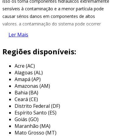
isso os torna componentes hidráulicos extremamente
sensíveis à contaminação e a menor partícula pode
causar sérios danos em componentes de altos
valores. a contaminação do sistema pode ocorrer
durante a montagem do mesmo, nos intervalos para
Ler Mais
manutenção, por agentes externos através de hastes
de cilindros, respiros, por desgaste de componentes e
Regiões disponíveis:
vazamentos. a vista disso, a presença de
contaminantes no sistema é inquestionável.
Acre (AC)
Alagoas (AL)
para maior eficiência do sistema hidráulico, devem ser
Amapá (AP)
utilizados três tipos de filtros, cada um com sua
Amazonas (AM)
função e característica específicas. filtros de pressão
Bahia (BA)
são instalados após a bomba e sua função é proteger
Ceará (CE)
o componente principal do sistema de pressão, tais
Distrito Federal (DF)
Espírito Santo (ES)
como servo-válvulas, rolamentos e atuadores.
Goiás (GO)
também protegem o sistema todo da contaminação
Maranhão (MA)
gerada pelo desgaste de componentes da bomba.
Mato Grosso (MT)