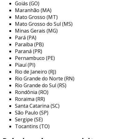
soluções de filtração para diversos segmentos da
Goiás (GO)
indústria, a tecnologia dos filtros hidráulicos é
Maranhão (MA)
desenvolvida com excelência para atender às
Mato Grosso (MT)
Mato Grosso do Sul (MS)
necessidades específicas de sistemas de lubrificação
Minas Gerais (MG)
hidráulica, refrigeração, sucção de ar, clarificação de
Pará (PA)
líquidos, gás natural, glp, petróleo e diferentes
Paraíba (PB)
processos. com foco na qualidade e no desempenho
Paraná (PR)
superior de seus produtos, a apexil é reconhecida
Pernambuco (PE)
como uma referência no mercado de filtração,
Piauí (PI)
fornecendo soluções confiáveis e eficientes para
Rio de Janeiro (RJ)
Rio Grande do Norte (RN)
garantir a integridade dos sistemas industriais.
Rio Grande do Sul (RS)
Rondônia (RO)
Roraima (RR)
Santa Catarina (SC)
São Paulo (SP)
Sergipe (SE)
Tocantins (TO)