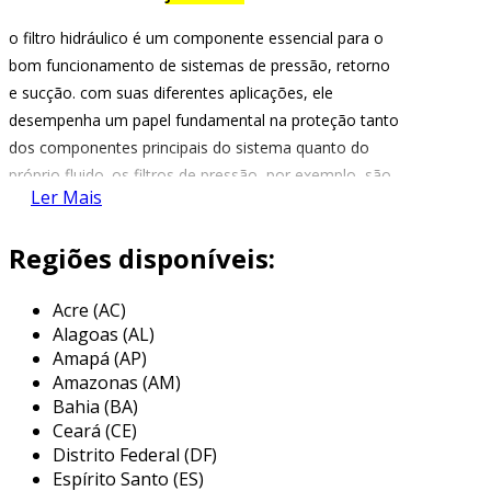
o filtro hidráulico é um componente essencial para o
bom funcionamento de sistemas de pressão, retorno
e sucção. com suas diferentes aplicações, ele
desempenha um papel fundamental na proteção tanto
dos componentes principais do sistema quanto do
próprio fluido. os filtros de pressão, por exemplo, são
Ler Mais
instalados depois da bomba e têm como objetivo
proteger servo-válvulas, rolamentos e atuadores, além
Regiões disponíveis:
de evitar a contaminação gerada pelo desgaste dos
componentes da bomba. já os filtros de retorno são
Acre (AC)
responsáveis por capturar sedimentos provenientes do
Alagoas (AL)
desgaste dos componentes e partículas que entram
Amapá (AP)
no sistema, enquanto os filtros de sucção têm a
Amazonas (AM)
função de proteger a bomba da contaminação do
Bahia (BA)
fluido.
Ceará (CE)
Distrito Federal (DF)
fabricada pela apexil, uma empresa especializada em
Espírito Santo (ES)